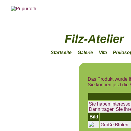
Filz-Atelier
Startseite
Galerie
Vita
Philoso
Das Produkt wurde I
Sie können jetzt di
Sie haben Interesse
Dann tragen Sie Ihr
Bild
Große Blüten