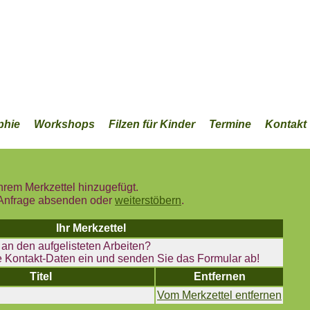
phie
Workshops
Filzen für Kinder
Termine
Kontakt
hrem Merkzettel hinzugefügt.
e Anfrage absenden oder
weiterstöbern
.
Ihr Merkzettel
 an den aufgelisteten Arbeiten?
e Kontakt-Daten ein und senden Sie das Formular ab!
Titel
Entfernen
Vom Merkzettel entfernen